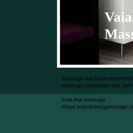
Vaia
Mass
Massage aux huiles essentiel
Massage polynésien 
Foot-thai mas
Rituel polynésie