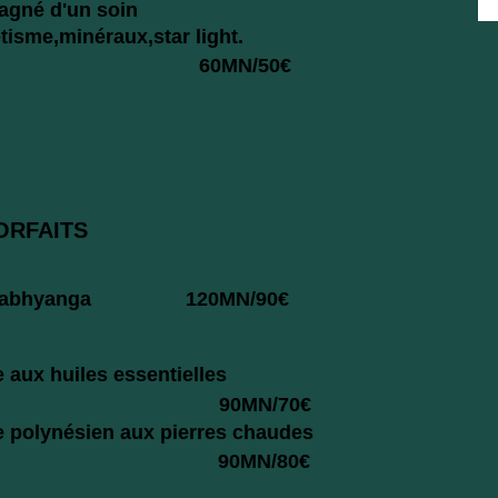
gné d'un soin
tisme,minéraux,star light.
60MN/50€
ITS
ssage abhyanga
120MN/90€
aux huiles essentielles
90MN/70€
 polynésien aux pierres chaudes
90MN/80€