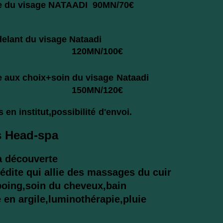
e du visage NATAADI 90MN/70€
elant du visage Nataadi
N/100€
 aux choix+soin du visage
Nataadi
N/120€
en institut,possibilité
d'envoi.
s
Head-spa
ouverte
édite qui allie des massages du cuir
ing,soin du cheveux,bain
en argile,luminothérapie,pluie