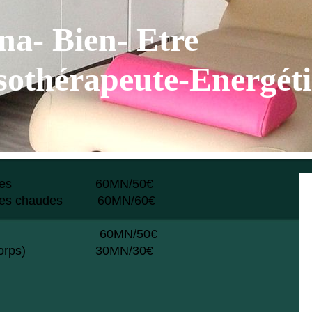
na- Bien- Etre
othérapeute-Energéti
les
60MN/50€
aux pierres chaudes 60MN/60€
sage 60MN/50€
n(gommage corps) 30MN/30€