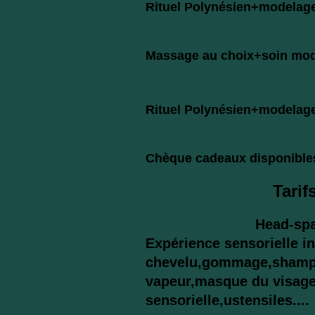
Rituel Polynésien+modelag
Massage au choix+soin mod
120M
Rituel Polynésien+modelage
150M
Chèque cadeaux disponibles 
Tarif
Head-spa déc
Expérience sensorielle in
chevelu,gommage,shampo
vapeur,masque du visage 
sensorielle,ustensiles....