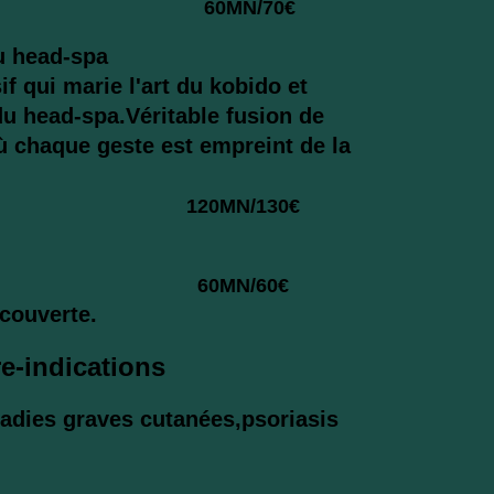
60MN/70€
ead-spa
f qui marie l'art du kobido et
du head-spa.Véritable fusion de
ù chaque geste est empreint de la
120MN/130€
a Kids
60MN/60€
couverte.
e-indications
adies graves cutanées,psoriasis