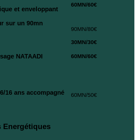
60MN/60€
ique et enveloppant
ur sur un 90mn
90MN/80€
30MN/30€
visage NATAADI
60MN/60€
e 6/16 ans accompagné
60MN/50€
 Energétiques